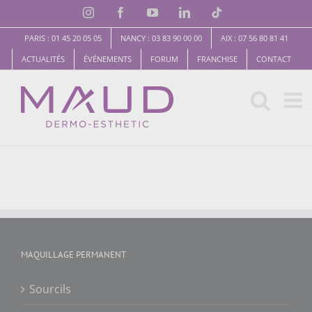
Skip
Instagram
Facebook
YouTube
LinkedIn
TikTok
to
PARIS : 01 45 20 05 05
NANCY : 03 83 90 00 00
AIX : 07 56 80 81 41
content
ACTUALITÉS
ÉVÉNEMENTS
FORUM
FRANCHISE
CONTACT
MAQUILLAGE PERMANENT
Sourcils