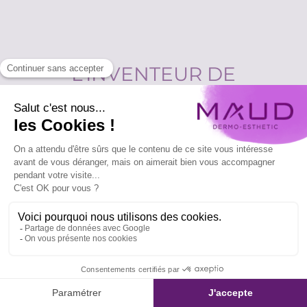
L’INVENTEUR DE
TENDANCE
DU MAQUILLAGE
PERMANENT DES LÈVRES
De la parole à l’émotion, les lèvres sont symbole de
séduction et de féminité.
Expert de leur maquillage permanent,
MAUD
Dermo-Esthetic,
ne cesse d’innover
pour vous offrir
tout ce dont vous rêvez :
anti-âge, volume, éclat,
coloration…