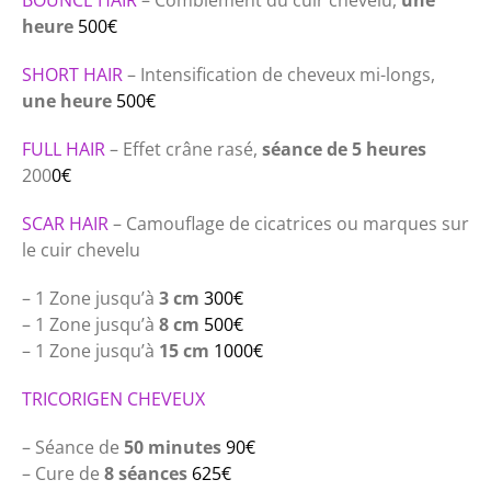
BOUNCE HAIR
– Comblement du cuir chevelu,
une
heure
500€
SHORT HAIR
– Intensification de cheveux mi-longs,
une heure
500€
FULL HAIR
– Effet crâne rasé,
séance de 5 heures
200
0€
SCAR HAIR
– Camouflage de cicatrices ou marques sur
le cuir chevelu
– 1 Zone jusqu’à
3 cm
3
00€
– 1 Zone jusqu’à
8 cm
500€
– 1 Zone jusqu’à
15 cm
1000€
TRICORIGEN CHEVEUX
– Séance de
50 minutes
90€
– Cure de
8 séances
625€