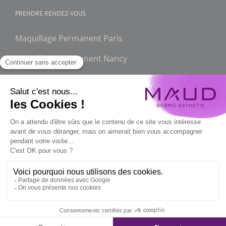
PRENDRE RENDEZ-VOUS
Maquillage Permanent Paris
Maquillage Permanent Nancy
FAQ
Maquillage permanent
© 2012-2026 Copyright - MAUD -
​​Mentions Légales
-
Politique de
confidentialité
Instagram
Facebook
YouTube
LinkedIn
TikTok