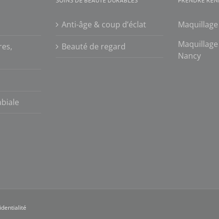
SOINS DE BEAUTÉ DURABLES
PRENDRE REN
Anti-âge & coup d’éclat
Maquillage
Maquillag
res,
Beauté de regard
Nancy
abiale
identialité