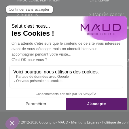
MAQUILLAGE PERMANENT
LIFE REPAIR
Sourcils
L’après cancer
Lèvres
Cicatrices, brûlu
vergetures
Yeux
Alopécies
Maud au masculin
Lèvres et fente l
Simulation 1er maquillage
permanent
SOS correction
maquillage permanent
© 2012-2026 Copyright - MAUD -
​​Mentions Légales
-
Politique de conf