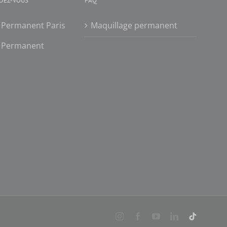
DEZ-VOUS
FAQ
 Permanent Paris
Maquillage permanent
e Permanent
Instagram
Facebook
YouTube
LinkedIn
TikTok