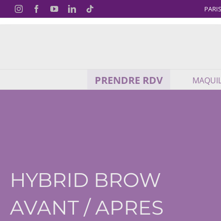
Skip
PARIS
Instagram
Facebook
YouTube
LinkedIn
TikTok
to
content
PRENDRE RDV
MAQUI
HYBRID BROW
AVANT / APRES