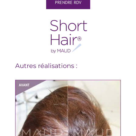
PRENDRE RDV
Autres réalisations :