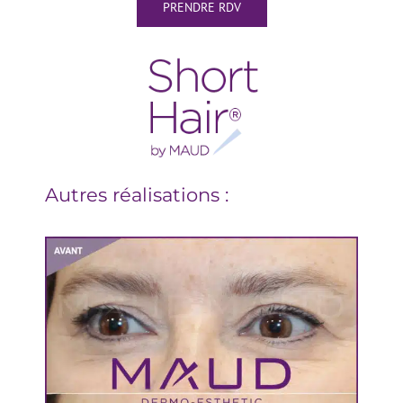
PRENDRE RDV
Autres réalisations :