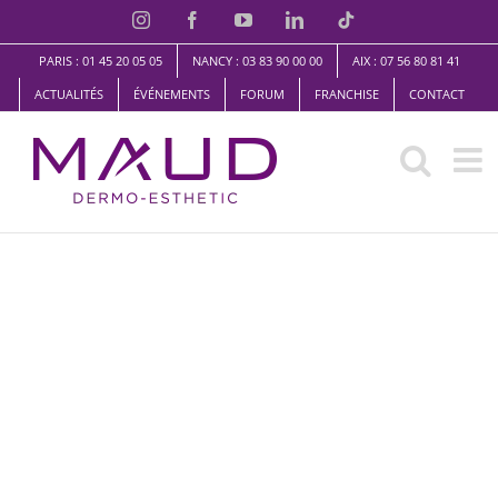
Skip
Instagram
Facebook
YouTube
LinkedIn
TikTok
to
PARIS : 01 45 20 05 05
NANCY : 03 83 90 00 00
AIX : 07 56 80 81 41
content
ACTUALITÉS
ÉVÉNEMENTS
FORUM
FRANCHISE
CONTACT