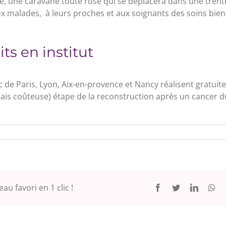
se, une caravane toute rose qui se déplacera dans une trent
x malades, à leurs proches et aux soignants des soins bien
ts en institut
 de Paris, Lyon, Aix-en-provence et Nancy réalisent gratui
is coûteuse) étape de la reconstruction après un cancer du
au favori en 1 clic !
Facebook
Twitter
LinkedI
Wh