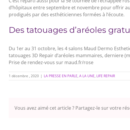
C’est reparti aussi pour la 5e tournée de l’échappée ro
d’hôpitaux entre septembre et novembre pour offrir au
prodigués par des esthéticiennes formées à l’écoute.
Des tatouages d’aréoles gratui
Du 1er au 31 octobre, les 4 salons Maud Dermo Esthetic
tatouages 3D Repair d’aréoles mammaires, derniere (ma
Prise de rendez-vous sur maud.fr/rose
1 décembre , 2020
|
LA PRESSE EN PARLE
,
A LA UNE
,
LIFE REPAIR
Vous avez aimé cet article ? Partagez-le sur votre rése