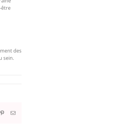
raine
-être
tement des
 sein.
n
atsapp
Pinterest
Email