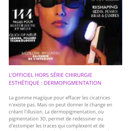
L’OFFICIEL HORS SÉRIE CHIRURGIE
ESTHÉTIQUE : DERMOPIGMENTATION
La gomme magique pour effacer les cicatrices
n'existe pas. Mais on peut donner le change en
créant l'illusion. La dermopigmentation, ou
pigmentation 3D, permet de redessiner ou
d'estomper les traces qui complexent et de