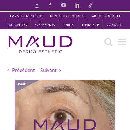
Skip
Instagram
Facebook
YouTube
LinkedIn
TikTok
to
PARIS : 01 45 20 05 05
NANCY : 03 83 90 00 00
AIX : 07 56 80 81 41
content
ACTUALITÉS
ÉVÉNEMENTS
FORUM
FRANCHISE
CONTACT
Précédent
Suivant