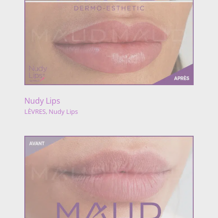
Nudy Lips
LÈVRES
,
Nudy Lips