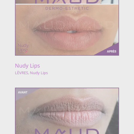
Nudy Lips
LÈVRES
,
Nudy Lips