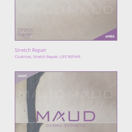
Stretch Repair
Cicatrices
,
Stretch Repair
,
LIFE REPAIR